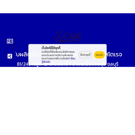
เว็บไซต์นี้ใช้คุกกี้
รับผลิตชั้นวางอุตสาหกรรม - ทรีลักซ์ สโตเรจ
เราใช้คุกกี้เพื่อเพิ่มประสิทธิภาพและ
ตั้งค่าคุกกี้
ยอมรับ
มอบประสบการณ์ความพึงพอใจ
ของท่านในการใช้งานเว็บไซต์
เรียน
รู้เพิ่มเติม
81/245 หมู่ที่ 12 ตำบลนาป่า อำเภอเมืองชลบุรี ชลบุรี
20000
เปิดทำการทุกวัน 24ชั่วโมง
อีเมล :
montri@3luxstorage.co.th
,
Sales@3luxstorage.co.th
โทรศัพท์ :
095-324-9906
© 2569
รับผลิตชั้นวางอุตสาหกรรม - ทรีลักซ์ สโตเรจ